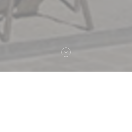
Welkom bij
La CH'TITE Brigitte place
d'Armes VALENCIENNES