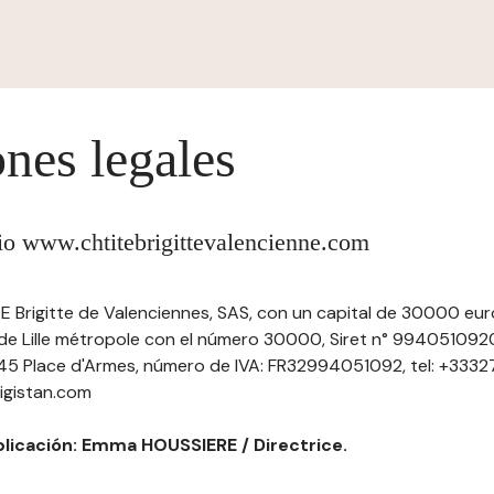
nes legales
itio www.chtitebrigittevalencienne.com
E Brigitte de Valenciennes, SAS, con un capital de 30000 euros
 de Lille métropole con el número 30000, Siret n° 99405109
n 45 Place d'Armes, número de IVA: FR32994051092, tel: +3332
igistan.com
blicación: Emma HOUSSIERE / Directrice.